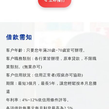
立即撥打
借款需知
客户年齡 : 只要您年滿20歲~70歲皆可辦理。
客户職務類别 : 各行業皆辦理，原車貸款，不限職
業類别。(無業亦可)
客户信用狀況 : 信用正常者(瑕疵亦可協助)
期限 : 最短3個月，最長5年，讓您輕鬆按本月息攤
還
年利率 : 4%~12%依信用條件評等。
各項借款每萬元每月利息最高為2.5%。