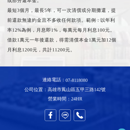
或部分還本金。
最短3個月，最長5年，可一次清償或分期攤還，提
前還款無違約金且不多收任何款項。範例 : 以年利
率12%為例，月息即1%，每萬元每月利息100元。
借款1萬元一年後還款，得需清償本金1萬元加12個
月利息1200元，共計11200元。
連絡電話：
07-8118080
公司位置：高雄市鳳山區五甲三路142號
營業時間：24HR