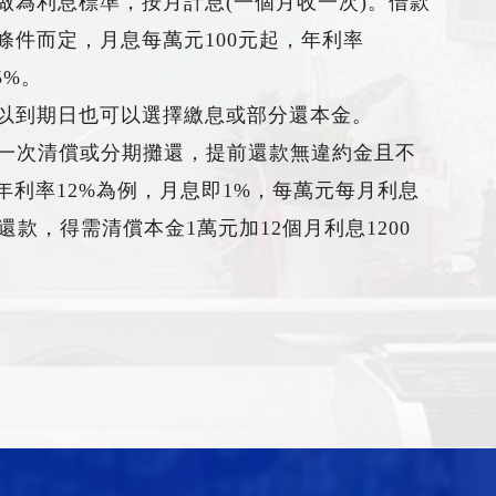
做為利息標準，按月計息(一個月收一次)。借款
條件而定，月息每萬元100元起，年利率
5%。
以到期日也可以選擇繳息或部分還本金。
可一次清償或分期攤還，提前還款無違約金且不
以年利率12%為例，月息即1%，每萬元每月利息
還款，得需清償本金1萬元加12個月利息1200