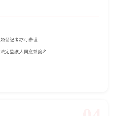
請
成結婚登記者亦可辦理
需由法定監護人同意並簽名
04