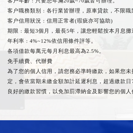
客户年齡 : 只要您年滿20歲~70歲皆可辦理。
客户職務類别 : 各行業皆辦理，原車貸款，不限職
客户信用狀況 : 信用正常者(瑕疵亦可協助)
期限 : 最短3個月，最長5年，讓您輕鬆按本月息攤
年利率 : 4%~12%依信用條件評等。
各項借款每萬元每月利息最高為2.5%。
免手續費、代辦費
為了您的個人信用，請您務必準時繳款，如果您未
定，會依當期未繳金額加計延遲利息，超過繳款日
良好的繳款習慣，以免加罰滯納金及影響您的個人