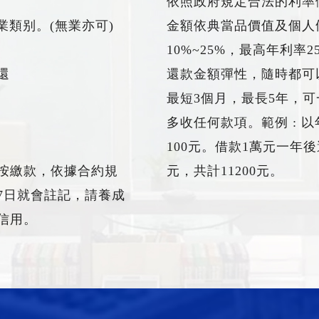
依照政府規定合法的利率
業類别。(無業亦可)
金額依典當品價值及個人
10%~25%，最高年利率2
還
還款金額彈性，隨時都可
最短3個月，最長5年，
多收任何款項。範例 : 
100元。借款1萬元一年後
按繳款，依據合約規
元，共計11200元。
7日就會註記，請養成
信用。