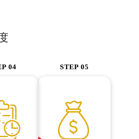
度
EP 04
STEP 05