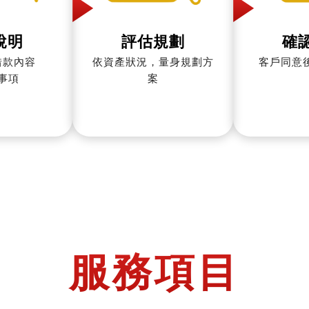
說明
評估規劃
確
借款內容
依資產狀況，量身規劃方
客戶同意
事項
案
服務項目