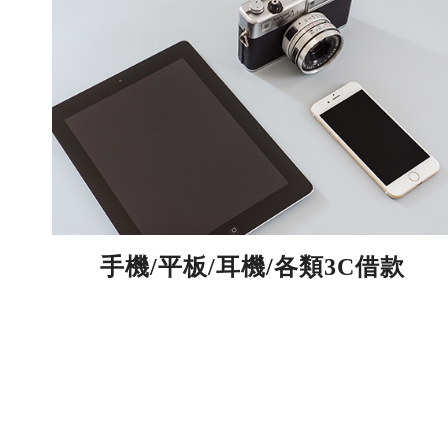
手機/平板/耳機/各類3C借款